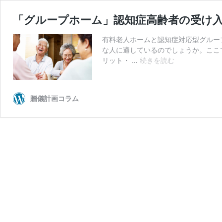
「グループホーム」認知症高齢者の受け
有料老人ホームと認知症対応型グルー
な人に適しているのでしょうか。ここ
「グ
リット・ …
続きを読む
ル
ー
プ
贈儀計画コラム
ホ
ー
ム」
認
知
症
高
齢
者
の
受
け