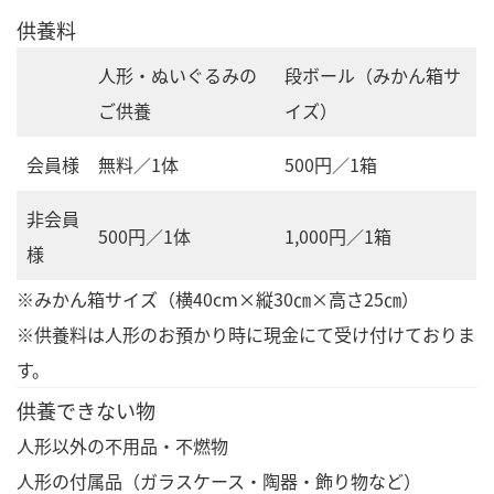
供養料
人形・ぬいぐるみの
段ボール（みかん箱サ
ご供養
イズ）
会員様
無料／1体
500円／1箱
非会員
500円／1体
1,000円／1箱
様
※みかん箱サイズ（横40cm×縦30㎝×高さ25㎝）
※供養料は人形のお預かり時に現金にて受け付けておりま
す。
供養できない物
人形以外の不用品・不燃物
人形の付属品（ガラスケース・陶器・飾り物など）