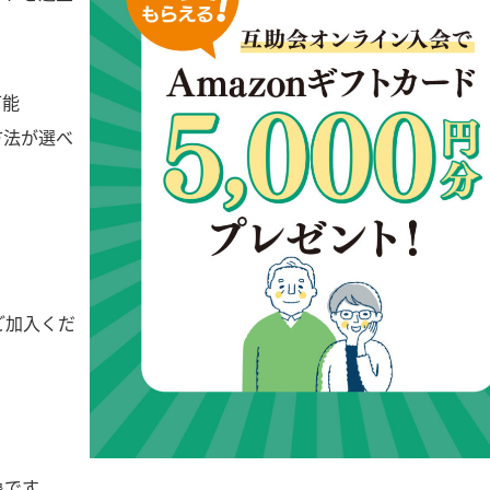
可能
方法が選べ
ご加入くだ
象です