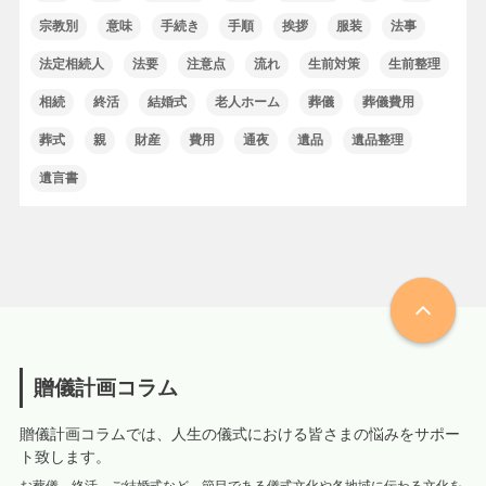
宗教別
意味
手続き
手順
挨拶
服装
法事
法定相続人
法要
注意点
流れ
生前対策
生前整理
相続
終活
結婚式
老人ホーム
葬儀
葬儀費用
葬式
親
財産
費用
通夜
遺品
遺品整理
遺言書
贈儀計画コラム
贈儀計画コラムでは、人生の儀式における皆さまの悩みをサポー
ト致します。
お葬儀、終活、ご結婚式など、節目である儀式文化や各地域に伝わる文化を