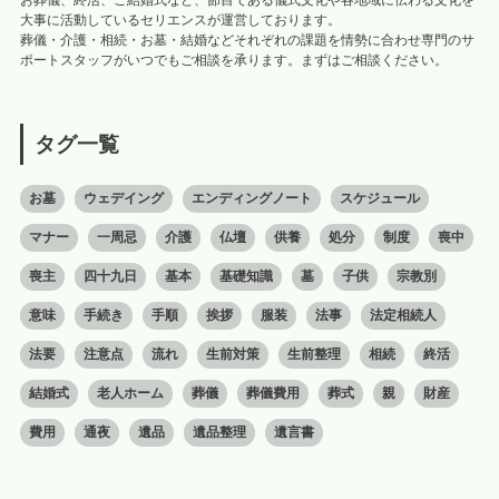
大事に活動しているセリエンスが運営しております。
葬儀・介護・相続・お墓・結婚などそれぞれの課題を情勢に合わせ専門のサ
ポートスタッフがいつでもご相談を承ります。まずはご相談ください。
タグ一覧
お墓
ウェデイング
エンディングノート
スケジュール
マナー
一周忌
介護
仏壇
供養
処分
制度
喪中
喪主
四十九日
基本
基礎知識
墓
子供
宗教別
意味
手続き
手順
挨拶
服装
法事
法定相続人
法要
注意点
流れ
生前対策
生前整理
相続
終活
結婚式
老人ホーム
葬儀
葬儀費用
葬式
親
財産
費用
通夜
遺品
遺品整理
遺言書