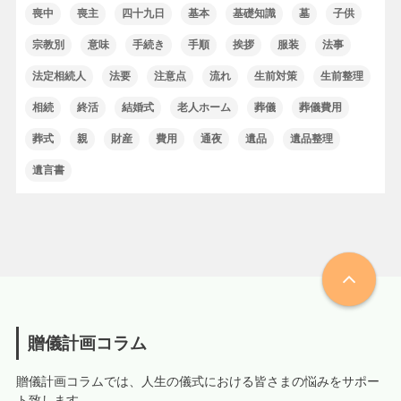
喪中
喪主
四十九日
基本
基礎知識
墓
子供
宗教別
意味
手続き
手順
挨拶
服装
法事
法定相続人
法要
注意点
流れ
生前対策
生前整理
相続
終活
結婚式
老人ホーム
葬儀
葬儀費用
葬式
親
財産
費用
通夜
遺品
遺品整理
遺言書
贈儀計画コラム
贈儀計画コラムでは、人生の儀式における皆さまの悩みをサポー
ト致します。