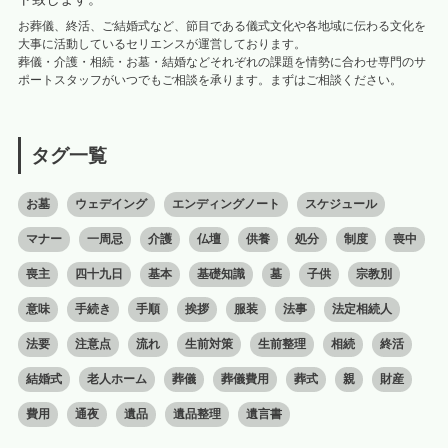
お葬儀、終活、ご結婚式など、節目である儀式文化や各地域に伝わる文化を
大事に活動しているセリエンスが運営しております。
葬儀・介護・相続・お墓・結婚などそれぞれの課題を情勢に合わせ専門のサ
ポートスタッフがいつでもご相談を承ります。まずはご相談ください。
タグ一覧
お墓
ウェデイング
エンディングノート
スケジュール
マナー
一周忌
介護
仏壇
供養
処分
制度
喪中
喪主
四十九日
基本
基礎知識
墓
子供
宗教別
意味
手続き
手順
挨拶
服装
法事
法定相続人
法要
注意点
流れ
生前対策
生前整理
相続
終活
結婚式
老人ホーム
葬儀
葬儀費用
葬式
親
財産
費用
通夜
遺品
遺品整理
遺言書