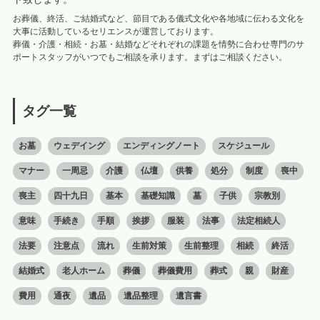
お葬儀、終活、ご結婚式など、節目である儀式文化や各地域に伝わる文化を
大事に活動しているセリエンスが運営しております。
葬儀・介護・相続・お墓・結婚などそれぞれの課題を情勢に合わせ専門のサ
ポートスタッフがいつでもご相談を承ります。まずはご相談ください。
タグ一覧
お墓
ウェデイング
エンディングノート
スケジュール
マナー
一周忌
介護
仏壇
供養
処分
制度
喪中
喪主
四十九日
基本
基礎知識
墓
子供
宗教別
意味
手続き
手順
挨拶
服装
法事
法定相続人
法要
注意点
流れ
生前対策
生前整理
相続
終活
結婚式
老人ホーム
葬儀
葬儀費用
葬式
親
財産
費用
通夜
遺品
遺品整理
遺言書