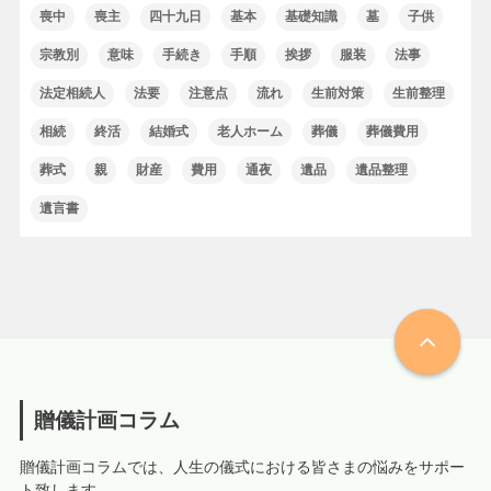
喪中
喪主
四十九日
基本
基礎知識
墓
子供
宗教別
意味
手続き
手順
挨拶
服装
法事
法定相続人
法要
注意点
流れ
生前対策
生前整理
相続
終活
結婚式
老人ホーム
葬儀
葬儀費用
葬式
親
財産
費用
通夜
遺品
遺品整理
遺言書
贈儀計画コラム
贈儀計画コラムでは、人生の儀式における皆さまの悩みをサポー
ト致します。