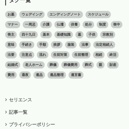
タグ一覧
お墓
ウェデイング
エンディングノート
スケジュール
マナー
一周忌
介護
仏壇
供養
処分
制度
喪中
喪主
四十九日
基本
基礎知識
墓
子供
宗教別
意味
手続き
手順
挨拶
服装
法事
法定相続人
法要
注意点
流れ
生前対策
生前整理
相続
終活
結婚式
老人ホーム
葬儀
葬儀費用
葬式
親
財産
費用
通夜
遺品
遺品整理
遺言書
セリエンス
記事一覧
プライバシーポリシー