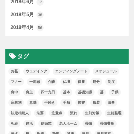
2018年6月
12
2018年5月
38
2018年4月
56
タグ
お墓
ウェデイング
エンディングノート
スケジュール
マナー
一周忌
介護
仏壇
供養
処分
制度
喪中
喪主
四十九日
基本
基礎知識
墓
子供
宗教別
意味
手続き
手順
挨拶
服装
法事
法定相続人
法要
注意点
流れ
生前対策
生前整理
相続
終活
結婚式
老人ホーム
葬儀
葬儀費用