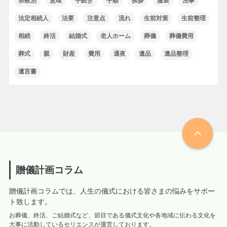
宗教別
意味
手続き
手順
挨拶
服装
法事
法定相続人
法要
注意点
流れ
生前対策
生前整理
相続
終活
結婚式
老人ホーム
葬儀
葬儀費用
葬式
親
財産
費用
通夜
遺品
遺品整理
遺言書
贈儀計画コラム
贈儀計画コラムでは、人生の儀式における皆さまの悩みをサポー
ト致します。
お葬儀、終活、ご結婚式など、節目である儀式文化や各地域に伝わる文化を
大事に活動しているセリエンスが運営しております。