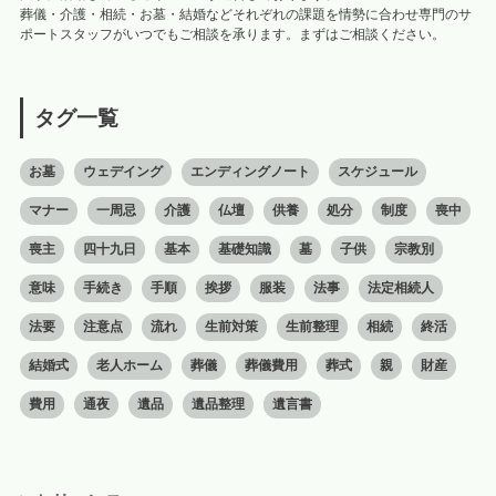
葬儀・介護・相続・お墓・結婚などそれぞれの課題を情勢に合わせ専門のサ
ポートスタッフがいつでもご相談を承ります。まずはご相談ください。
タグ一覧
お墓
ウェデイング
エンディングノート
スケジュール
マナー
一周忌
介護
仏壇
供養
処分
制度
喪中
喪主
四十九日
基本
基礎知識
墓
子供
宗教別
意味
手続き
手順
挨拶
服装
法事
法定相続人
法要
注意点
流れ
生前対策
生前整理
相続
終活
結婚式
老人ホーム
葬儀
葬儀費用
葬式
親
財産
費用
通夜
遺品
遺品整理
遺言書