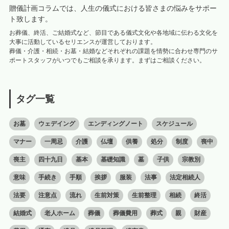
贈儀計画コラムでは、人生の儀式における皆さまの悩みをサポー
ト致します。
お葬儀、終活、ご結婚式など、節目である儀式文化や各地域に伝わる文化を
大事に活動しているセリエンスが運営しております。
葬儀・介護・相続・お墓・結婚などそれぞれの課題を情勢に合わせ専門のサ
ポートスタッフがいつでもご相談を承ります。まずはご相談ください。
タグ一覧
お墓
ウェデイング
エンディングノート
スケジュール
マナー
一周忌
介護
仏壇
供養
処分
制度
喪中
喪主
四十九日
基本
基礎知識
墓
子供
宗教別
意味
手続き
手順
挨拶
服装
法事
法定相続人
法要
注意点
流れ
生前対策
生前整理
相続
終活
結婚式
老人ホーム
葬儀
葬儀費用
葬式
親
財産