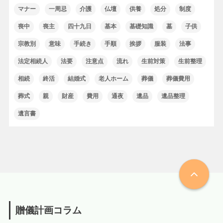
マナー
一周忌
介護
仏壇
供養
処分
制度
喪中
喪主
四十九日
基本
基礎知識
墓
子供
宗教別
意味
手続き
手順
挨拶
服装
法事
法定相続人
法要
注意点
流れ
生前対策
生前整理
相続
終活
結婚式
老人ホーム
葬儀
葬儀費用
葬式
親
財産
費用
通夜
遺品
遺品整理
遺言書
贈儀計画コラム