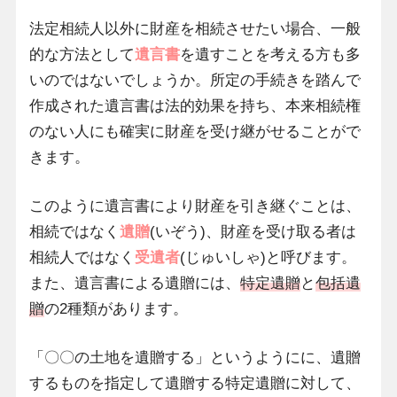
法定相続人以外に財産を相続させたい場合、一般
的な方法として
遺言書
を遺すことを考える方も多
いのではないでしょうか。所定の手続きを踏んで
作成された遺言書は法的効果を持ち、本来相続権
のない人にも確実に財産を受け継がせることがで
きます。
このように遺言書により財産を引き継ぐことは、
相続ではなく
遺贈
(いぞう)、財産を受け取る者は
相続人ではなく
受遺者
(じゅいしゃ)と呼びます。
また、遺言書による遺贈には、
特定遺贈
と
包括遺
贈
の2種類があります。
「〇〇の土地を遺贈する」というようにに、遺贈
するものを指定して遺贈する特定遺贈に対して、