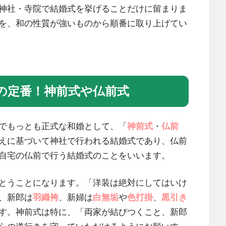
神社・寺院で結婚式を挙げることだけに留まりま
を、和の性質が強いものから順番に取り上げてい
の定番！神前式や仏前式
でもっとも正式な和婚として、「
神前式
・
仏前
えに基づいて神社で行われる結婚式であり、仏前
自宅の仏前で行う結婚式のことをいいます。
とうことになります。「洋装は絶対にしてはいけ
、新郎は
羽織袴
、新婦は
白無垢
や
色打掛
、
黒引き
す。神前式は特に、「両家が結びつくこと、新郎