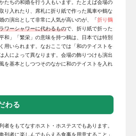
かたちの和婚を行う人もいます。たとえば会場の
取り入れたり、席札に折り紙で作った風車や鶴な
婚の演出として非常に人気が高いのが、「
折り鶴
ラワーシャワーに代わるもの
で、折り紙で折った
平和」「繁栄」の意味を持つ鶴は、日本では特別
く用いられます。なおここでは「和のテイストを
は人によって異なります。会場の飾りつけも演出
風を基本としつつそのなかに和のテイストを入れ
だわる
列者をもてなすホスト・ホステスでもあります。
参列者に楽しんでもらえる食事を用意すること」