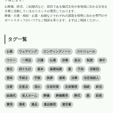
お葬儀、終活、ご結婚式など、節目である儀式文化や各地域に伝わる文化を
大事に活動しているセリエンスが運営しております。
葬儀・介護・相続・お墓・結婚などそれぞれの課題を情勢に合わせ専門のサ
ポートスタッフがいつでもご相談を承ります。まずはご相談ください。
タグ一覧
お墓
ウェデイング
エンディングノート
スケジュール
マナー
一周忌
介護
仏壇
供養
処分
制度
喪中
喪主
四十九日
基本
基礎知識
墓
子供
宗教別
意味
手続き
手順
挨拶
服装
法事
法定相続人
法要
注意点
流れ
生前対策
生前整理
相続
終活
結婚式
老人ホーム
葬儀
葬儀費用
葬式
親
財産
費用
通夜
遺品
遺品整理
遺言書