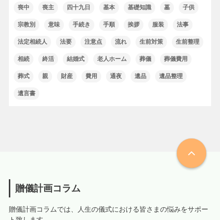
喪中
喪主
四十九日
基本
基礎知識
墓
子供
宗教別
意味
手続き
手順
挨拶
服装
法事
法定相続人
法要
注意点
流れ
生前対策
生前整理
相続
終活
結婚式
老人ホーム
葬儀
葬儀費用
葬式
親
財産
費用
通夜
遺品
遺品整理
遺言書
贈儀計画コラム
贈儀計画コラムでは、人生の儀式における皆さまの悩みをサポー
ト致します。