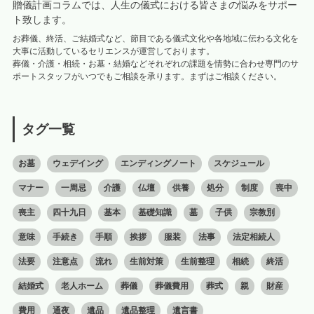
贈儀計画コラムでは、人生の儀式における皆さまの悩みをサポー
ト致します。
お葬儀、終活、ご結婚式など、節目である儀式文化や各地域に伝わる文化を
大事に活動しているセリエンスが運営しております。
葬儀・介護・相続・お墓・結婚などそれぞれの課題を情勢に合わせ専門のサ
ポートスタッフがいつでもご相談を承ります。まずはご相談ください。
タグ一覧
お墓
ウェデイング
エンディングノート
スケジュール
マナー
一周忌
介護
仏壇
供養
処分
制度
喪中
喪主
四十九日
基本
基礎知識
墓
子供
宗教別
意味
手続き
手順
挨拶
服装
法事
法定相続人
法要
注意点
流れ
生前対策
生前整理
相続
終活
結婚式
老人ホーム
葬儀
葬儀費用
葬式
親
財産
費用
通夜
遺品
遺品整理
遺言書