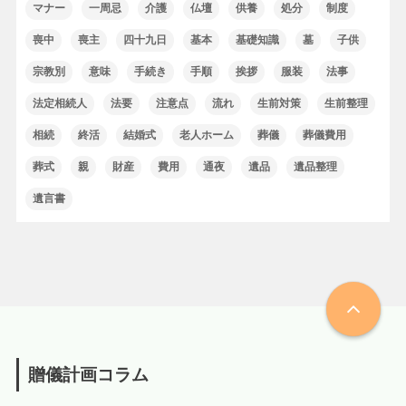
マナー
一周忌
介護
仏壇
供養
処分
制度
喪中
喪主
四十九日
基本
基礎知識
墓
子供
宗教別
意味
手続き
手順
挨拶
服装
法事
法定相続人
法要
注意点
流れ
生前対策
生前整理
相続
終活
結婚式
老人ホーム
葬儀
葬儀費用
葬式
親
財産
費用
通夜
遺品
遺品整理
遺言書
贈儀計画コラム