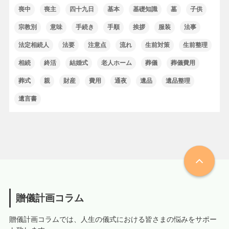
喪中
喪主
四十九日
基本
基礎知識
墓
子供
宗教別
意味
手続き
手順
挨拶
服装
法事
法定相続人
法要
注意点
流れ
生前対策
生前整理
相続
終活
結婚式
老人ホーム
葬儀
葬儀費用
葬式
親
財産
費用
通夜
遺品
遺品整理
遺言書
贈儀計画コラム
贈儀計画コラムでは、人生の儀式における皆さまの悩みをサポー