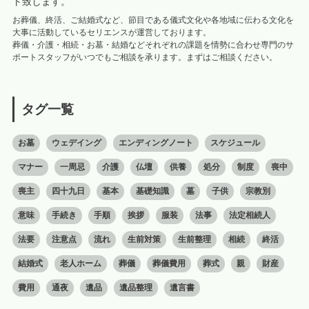
ト致します。
お葬儀、終活、ご結婚式など、節目である儀式文化や各地域に伝わる文化を
大事に活動しているセリエンスが運営しております。
葬儀・介護・相続・お墓・結婚などそれぞれの課題を情勢に合わせ専門のサ
ポートスタッフがいつでもご相談を承ります。まずはご相談ください。
タグ一覧
お墓
ウェデイング
エンディングノート
スケジュール
マナー
一周忌
介護
仏壇
供養
処分
制度
喪中
喪主
四十九日
基本
基礎知識
墓
子供
宗教別
意味
手続き
手順
挨拶
服装
法事
法定相続人
法要
注意点
流れ
生前対策
生前整理
相続
終活
結婚式
老人ホーム
葬儀
葬儀費用
葬式
親
財産
費用
通夜
遺品
遺品整理
遺言書