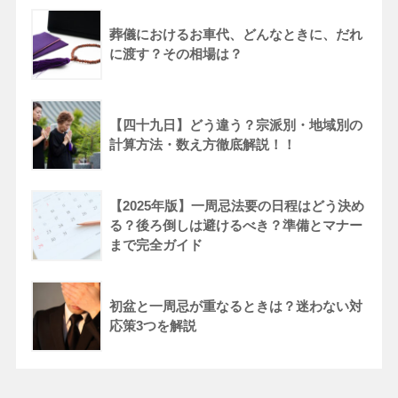
葬儀におけるお車代、どんなときに、だれ
に渡す？その相場は？
【四十九日】どう違う？宗派別・地域別の
計算方法・数え方徹底解説！！
【2025年版】一周忌法要の日程はどう決め
る？後ろ倒しは避けるべき？準備とマナー
まで完全ガイド
初盆と一周忌が重なるときは？迷わない対
応策3つを解説